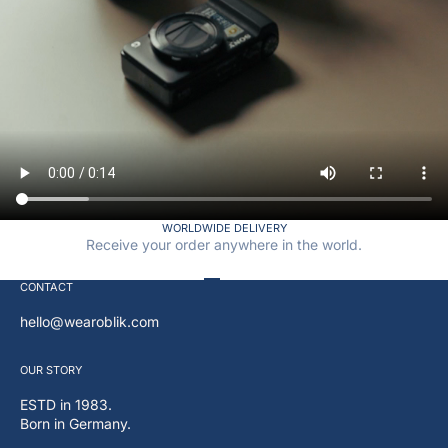
WORLDWIDE DELIVERY
Receive your order anywhere in the world.
Go to item 1
Go to item 2
Go to item 3
Go to item 4
CONTACT
hello@wearoblik.com
OUR
STORY
ESTD in 1983.
Born in Germany.