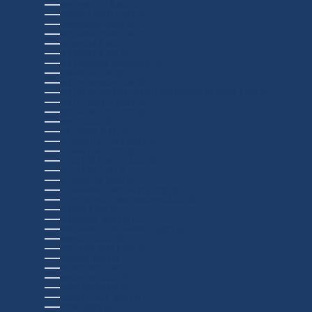
SEYCHELLES (USD $)
SIERRA LEONE (USD $)
SINGAPORE (USD $)
SINT MAARTEN (USD $)
SLOVAKIA (USD $)
SLOVENIA (USD $)
SOLOMON ISLANDS (USD $)
SOMALIA (USD $)
SOUTH AFRICA (USD $)
SOUTH GEORGIA & SOUTH SANDWICH ISLANDS (USD $)
SOUTH KOREA (USD $)
SOUTH SUDAN (USD $)
SPAIN (USD $)
SRI LANKA (USD $)
ST. BARTHÉLEMY (USD $)
ST. HELENA (USD $)
ST. KITTS & NEVIS (USD $)
ST. LUCIA (USD $)
ST. MARTIN (USD $)
ST. PIERRE & MIQUELON (USD $)
ST. VINCENT & GRENADINES (USD $)
SUDAN (USD $)
SURINAME (USD $)
SVALBARD & JAN MAYEN (USD $)
SWEDEN (USD $)
SWITZERLAND (USD $)
TAIWAN (USD $)
TAJIKISTAN (USD $)
TANZANIA (USD $)
THAILAND (USD $)
TIMOR-LESTE (USD $)
TOGO (USD $)