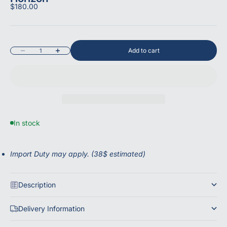
Sale price
$180.00
Add to cart
Decrease quantity
Increase quantity
In stock
Import Duty may apply.
(38$ estimated)
Description
Delivery Information