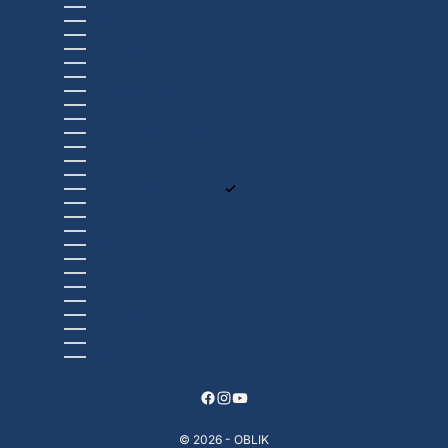
TOKELAU (USD $)
TONGA (USD $)
TRINIDAD & TOBAGO (USD $)
TRISTAN DA CUNHA (USD $)
TUNISIA (USD $)
TÜRKIYE (USD $)
TURKMENISTAN (USD $)
TURKS & CAICOS ISLANDS (USD $)
TUVALU (USD $)
U.S. OUTLYING ISLANDS (USD $)
UGANDA (USD $)
UKRAINE (USD $)
UNITED ARAB EMIRATES (USD $)
UNITED KINGDOM (USD $)
UNITED STATES (USD $)
URUGUAY (USD $)
UZBEKISTAN (USD $)
VANUATU (USD $)
VATICAN CITY (USD $)
VENEZUELA (USD $)
VIETNAM (USD $)
WALLIS & FUTUNA (USD $)
WESTERN SAHARA (USD $)
YEMEN (USD $)
ZAMBIA (USD $)
ZIMBABWE (USD $)
© 2026 - OBLIK