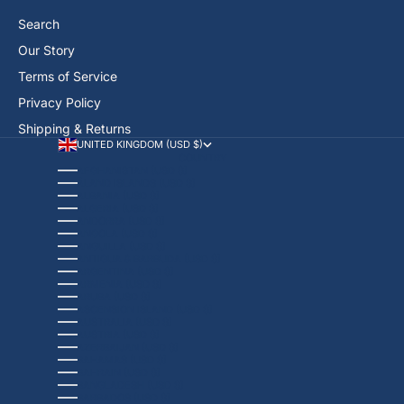
Search
Our Story
Terms of Service
Privacy Policy
Shipping & Returns
UNITED KINGDOM (USD $)
COUNTRY
AFGHANISTAN (USD $)
ÅLAND ISLANDS (USD $)
ALBANIA (USD $)
ALGERIA (USD $)
ANDORRA (USD $)
ANGOLA (USD $)
ANGUILLA (USD $)
ANTIGUA & BARBUDA (USD $)
ARGENTINA (USD $)
ARMENIA (USD $)
ARUBA (USD $)
ASCENSION ISLAND (USD $)
AUSTRALIA (USD $)
AUSTRIA (USD $)
AZERBAIJAN (USD $)
BAHAMAS (USD $)
BAHRAIN (USD $)
BANGLADESH (USD $)
BARBADOS (USD $)