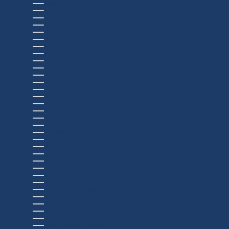
GIBRALTAR (USD $)
GREECE (USD $)
GREENLAND (USD $)
GRENADA (USD $)
GUADELOUPE (USD $)
GUATEMALA (USD $)
GUERNSEY (USD $)
GUINEA (USD $)
GUINEA-BISSAU (USD $)
GUYANA (USD $)
HAITI (USD $)
HONDURAS (USD $)
HONG KONG SAR (USD $)
HUNGARY (USD $)
ICELAND (USD $)
INDIA (USD $)
INDONESIA (USD $)
IRAQ (USD $)
IRELAND (USD $)
ISLE OF MAN (USD $)
ISRAEL (USD $)
ITALY (USD $)
JAMAICA (USD $)
JAPAN (USD $)
JERSEY (USD $)
JORDAN (USD $)
KAZAKHSTAN (USD $)
KENYA (USD $)
KIRIBATI (USD $)
KOSOVO (USD $)
KUWAIT (USD $)
KYRGYZSTAN (USD $)