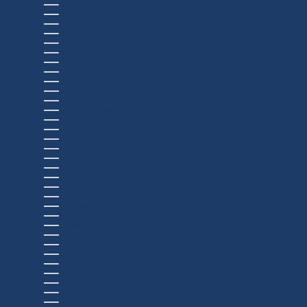
COOK ISLANDS (USD $)
COSTA RICA (USD $)
CÔTE D’IVOIRE (USD $)
CROATIA (USD $)
CURAÇAO (USD $)
CYPRUS (USD $)
CZECHIA (USD $)
DENMARK (USD $)
DJIBOUTI (USD $)
DOMINICA (USD $)
DOMINICAN REPUBLIC (USD $)
ECUADOR (USD $)
EGYPT (USD $)
EL SALVADOR (USD $)
EQUATORIAL GUINEA (USD $)
ERITREA (USD $)
ESTONIA (USD $)
ESWATINI (USD $)
ETHIOPIA (USD $)
FALKLAND ISLANDS (USD $)
FAROE ISLANDS (USD $)
FIJI (USD $)
FINLAND (USD $)
FRANCE (USD $)
FRENCH GUIANA (USD $)
FRENCH POLYNESIA (USD $)
FRENCH SOUTHERN TERRITORIES (USD $)
GABON (USD $)
GAMBIA (USD $)
GEORGIA (USD $)
GERMANY (USD $)
GHANA (USD $)