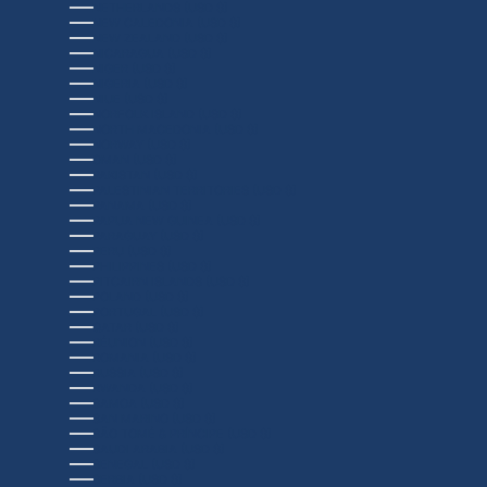
NETHERLANDS (USD $)
NEW CALEDONIA (USD $)
NEW ZEALAND (USD $)
NICARAGUA (USD $)
NIGER (USD $)
NIGERIA (USD $)
NIUE (USD $)
NORFOLK ISLAND (USD $)
NORTH MACEDONIA (USD $)
NORWAY (USD $)
OMAN (USD $)
PAKISTAN (USD $)
PALESTINIAN TERRITORIES (USD $)
PANAMA (USD $)
PAPUA NEW GUINEA (USD $)
PARAGUAY (USD $)
PERU (USD $)
PHILIPPINES (USD $)
PITCAIRN ISLANDS (USD $)
POLAND (USD $)
PORTUGAL (USD $)
QATAR (USD $)
RÉUNION (USD $)
ROMANIA (USD $)
RUSSIA (USD $)
RWANDA (USD $)
SAMOA (USD $)
SAN MARINO (USD $)
SÃO TOMÉ & PRÍNCIPE (USD $)
SAUDI ARABIA (USD $)
SENEGAL (USD $)
SERBIA (USD $)