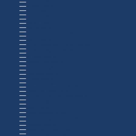
BELARUS (USD $)
BELGIUM (USD $)
BELIZE (USD $)
BENIN (USD $)
BERMUDA (USD $)
BHUTAN (USD $)
BOLIVIA (USD $)
BOSNIA & HERZEGOVINA (USD $)
BOTSWANA (USD $)
BRAZIL (USD $)
BRITISH INDIAN OCEAN TERRITORY (USD $)
BRITISH VIRGIN ISLANDS (USD $)
BRUNEI (USD $)
BULGARIA (USD $)
BURKINA FASO (USD $)
BURUNDI (USD $)
CAMBODIA (USD $)
CAMEROON (USD $)
CANADA (USD $)
CAPE VERDE (USD $)
CARIBBEAN NETHERLANDS (USD $)
CAYMAN ISLANDS (USD $)
CENTRAL AFRICAN REPUBLIC (USD $)
CHAD (USD $)
CHILE (USD $)
CHINA (USD $)
CHRISTMAS ISLAND (USD $)
COCOS (KEELING) ISLANDS (USD $)
COLOMBIA (USD $)
COMOROS (USD $)
CONGO - BRAZZAVILLE (USD $)
CONGO - KINSHASA (USD $)