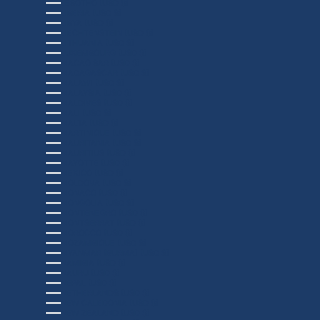
LESOTHO (USD $)
LIBERIA (USD $)
LIBYA (USD $)
LIECHTENSTEIN (USD $)
LITHUANIA (USD $)
LUXEMBOURG (USD $)
MACAO SAR (USD $)
MADAGASCAR (USD $)
MALAWI (USD $)
MALAYSIA (USD $)
MALDIVES (USD $)
MALI (USD $)
MALTA (USD $)
MARTINIQUE (USD $)
MAURITANIA (USD $)
MAURITIUS (USD $)
MAYOTTE (USD $)
MEXICO (USD $)
MOLDOVA (USD $)
MONACO (USD $)
MONGOLIA (USD $)
MONTENEGRO (USD $)
MONTSERRAT (USD $)
MOROCCO (USD $)
MOZAMBIQUE (USD $)
MYANMAR (BURMA) (USD $)
NAMIBIA (USD $)
NAURU (USD $)
NEPAL (USD $)
NETHERLANDS (USD $)
NEW CALEDONIA (USD $)
NEW ZEALAND (USD $)