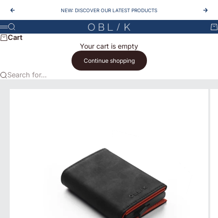
Skip to content
NEW: DISCOVER OUR LATEST PRODUCTS
Previous
Nex
OBLIK
Search
Ca
Menu
Cart
Your cart is empty
Continue shopping
Search for...