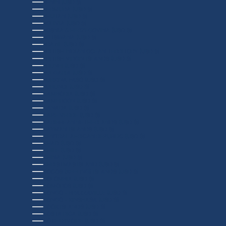
BENIN (USD $)
BERMUDA (USD $)
BHUTAN (USD $)
BOLIVIA (USD $)
BOSNIA & HERZEGOVINA (USD $)
BOTSWANA (USD $)
BRAZIL (USD $)
BRITISH INDIAN OCEAN TERRITORY (USD $)
BRITISH VIRGIN ISLANDS (USD $)
BRUNEI (USD $)
BULGARIA (USD $)
BURKINA FASO (USD $)
BURUNDI (USD $)
CAMBODIA (USD $)
CAMEROON (USD $)
CANADA (USD $)
CAPE VERDE (USD $)
CARIBBEAN NETHERLANDS (USD $)
CAYMAN ISLANDS (USD $)
CENTRAL AFRICAN REPUBLIC (USD $)
CHAD (USD $)
CHILE (USD $)
CHINA (USD $)
CHRISTMAS ISLAND (USD $)
COCOS (KEELING) ISLANDS (USD $)
COLOMBIA (USD $)
COMOROS (USD $)
CONGO - BRAZZAVILLE (USD $)
CONGO - KINSHASA (USD $)
COOK ISLANDS (USD $)
COSTA RICA (USD $)
CÔTE D’IVOIRE (USD $)