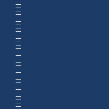
NICARAGUA (USD $)
NIGER (USD $)
NIGERIA (USD $)
NIUE (USD $)
NORFOLK ISLAND (USD $)
NORTH MACEDONIA (USD $)
NORWAY (USD $)
OMAN (USD $)
PAKISTAN (USD $)
PALESTINIAN TERRITORIES (USD $)
PANAMA (USD $)
PAPUA NEW GUINEA (USD $)
PARAGUAY (USD $)
PERU (USD $)
PHILIPPINES (USD $)
PITCAIRN ISLANDS (USD $)
POLAND (USD $)
PORTUGAL (USD $)
QATAR (USD $)
RÉUNION (USD $)
ROMANIA (USD $)
RUSSIA (USD $)
RWANDA (USD $)
SAMOA (USD $)
SAN MARINO (USD $)
SÃO TOMÉ & PRÍNCIPE (USD $)
SAUDI ARABIA (USD $)
SENEGAL (USD $)
SERBIA (USD $)
SEYCHELLES (USD $)
SIERRA LEONE (USD $)
SINGAPORE (USD $)