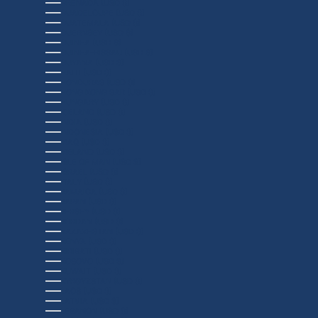
GRENADA (USD $)
GUADELOUPE (USD $)
GUATEMALA (USD $)
GUERNSEY (USD $)
GUINEA (USD $)
GUINEA-BISSAU (USD $)
GUYANA (USD $)
HAITI (USD $)
HONDURAS (USD $)
HONG KONG SAR (USD $)
HUNGARY (USD $)
ICELAND (USD $)
INDIA (USD $)
INDONESIA (USD $)
IRAQ (USD $)
IRELAND (USD $)
ISLE OF MAN (USD $)
ISRAEL (USD $)
ITALY (USD $)
JAMAICA (USD $)
JAPAN (USD $)
JERSEY (USD $)
JORDAN (USD $)
KAZAKHSTAN (USD $)
KENYA (USD $)
KIRIBATI (USD $)
KOSOVO (USD $)
KUWAIT (USD $)
KYRGYZSTAN (USD $)
LAOS (USD $)
LATVIA (USD $)
LEBANON (USD $)