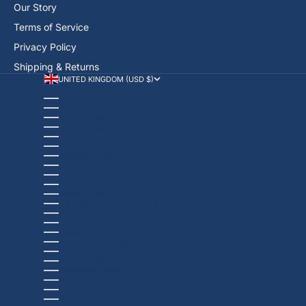
Our Story
Terms of Service
Privacy Policy
Shipping & Returns
UNITED KINGDOM (USD $)
COUNTRY
AFGHANISTAN (USD $)
ÅLAND ISLANDS (USD $)
ALBANIA (USD $)
ALGERIA (USD $)
ANDORRA (USD $)
ANGOLA (USD $)
ANGUILLA (USD $)
ANTIGUA & BARBUDA (USD $)
ARGENTINA (USD $)
ARMENIA (USD $)
ARUBA (USD $)
ASCENSION ISLAND (USD $)
AUSTRALIA (USD $)
AUSTRIA (USD $)
AZERBAIJAN (USD $)
BAHAMAS (USD $)
BAHRAIN (USD $)
BANGLADESH (USD $)
BARBADOS (USD $)
BELARUS (USD $)
BELGIUM (USD $)
BELIZE (USD $)