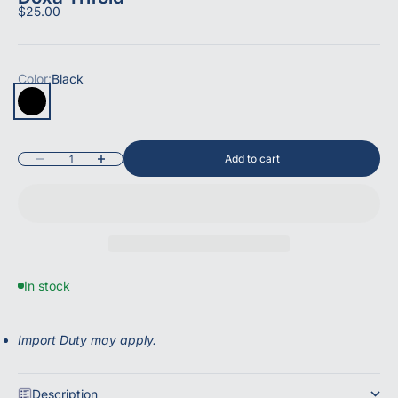
Sale price
$25.00
Color:
Black
Black
Deep Blue
Add to cart
Decrease quantity
Increase quantity
In stock
Import Duty may apply.
Description