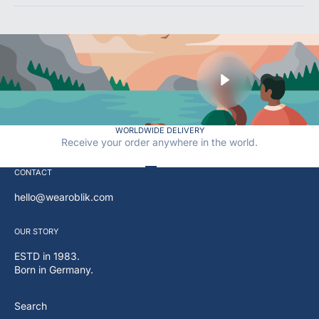
Play video
WORLDWIDE DELIVERY
Receive your order anywhere in the world.
Go to item 1
Go to item 2
Go to item 3
Go to item 4
CONTACT
hello@wearoblik.com
OUR
STORY
ESTD in 1983.
Born in Germany.
Search