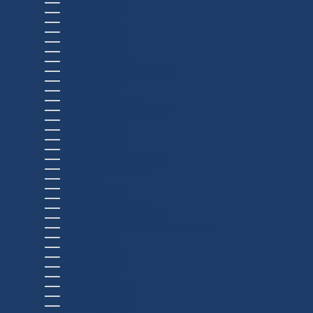
CROATIA (USD $)
CURAÇAO (USD $)
CYPRUS (USD $)
CZECHIA (USD $)
DENMARK (USD $)
DJIBOUTI (USD $)
DOMINICA (USD $)
DOMINICAN REPUBLIC (USD $)
ECUADOR (USD $)
EGYPT (USD $)
EL SALVADOR (USD $)
EQUATORIAL GUINEA (USD $)
ERITREA (USD $)
ESTONIA (USD $)
ESWATINI (USD $)
ETHIOPIA (USD $)
FALKLAND ISLANDS (USD $)
FAROE ISLANDS (USD $)
FIJI (USD $)
FINLAND (USD $)
FRANCE (USD $)
FRENCH GUIANA (USD $)
FRENCH POLYNESIA (USD $)
FRENCH SOUTHERN TERRITORIES (USD $)
GABON (USD $)
GAMBIA (USD $)
GEORGIA (USD $)
GERMANY (USD $)
GHANA (USD $)
GIBRALTAR (USD $)
GREECE (USD $)
GREENLAND (USD $)